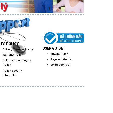
LES POLICY
USER GUIDE
Dilivery Transfer Policy:
Buyers Guide
Warranty Policy
Payment Guide
Returns & Exchanges
Sơ đồ đường đi
Policy
Policy Security
Information