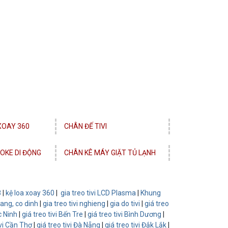
 XOAY 360
CHÂN ĐẾ TIVI
OKE DI ĐỘNG
CHÂN KÊ MÁY GIẶT TỦ LẠNH
8
|
kệ loa xoay 360
|
gia treo tivi LCD Plasma
|
Khung
thang, co dinh
|
gia treo tivi nghieng
|
gia do tivi
|
giá treo
c Ninh
|
giá treo tivi Bến Tre
|
giá treo tivi Bình Dương
|
ivi Cần Thơ
|
giá treo tivi Đà Nẵng
|
giá treo tivi Đắk Lắk
|