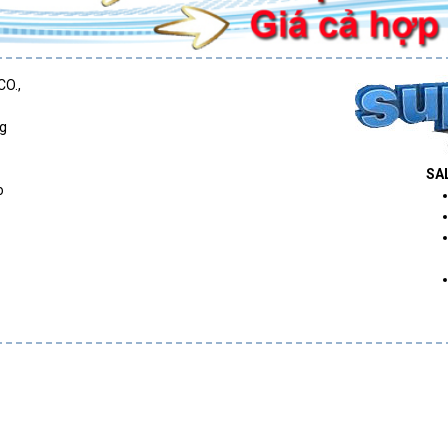
CO.,
g
SA
o