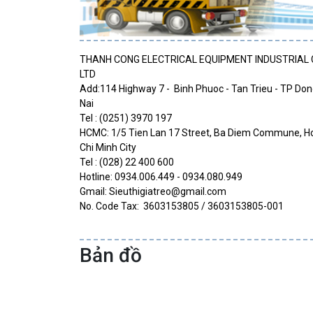
THANH CONG ELECTRICAL
EQUIPMENT
INDUSTRIAL
LTD
Add:
114
Highway
7
-
Binh
Phuoc
-
Tan Trieu - TP
Don
Nai
Tel :
(0251) 3970 197
HCMC: 1/5 Tien Lan 17 Street, Ba Diem Commune, H
Chi Minh City
Tel
: (028) 22 400 600
Hotline:
0934.006.449 - 0934.080.949
Gmail:
Sieuthigiatreo@gmail.com
No. Code Tax:
3603153805
/ 3603153805-001
Bản đồ