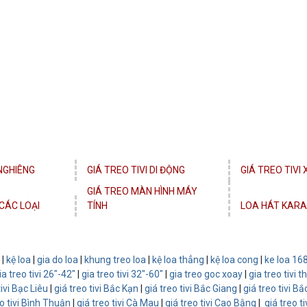
 NGHIÊNG
GIÁ TREO TIVI DI ĐỘNG
GIÁ TREO TIVI
GIÁ TREO MÀN HÌNH MÁY
CÁC LOẠI
TÍNH
LOA HÁT KARA
|
kệ loa
|
gia do loa
|
khung treo loa
|
kệ loa thẳng
|
kệ loa cong
|
ke loa 16
ia treo tivi 26"-42"
|
gia treo tivi 32"-60"
|
gia treo goc xoay
|
gia treo tivi 
tivi Bạc Liêu
|
giá treo tivi Bắc Kạn
|
giá treo tivi Bắc Giang
|
giá treo tivi Bắ
eo tivi Bình Thuận
|
giá treo tivi Cà Mau
|
giá treo tivi Cao Bằng
|
giá treo t