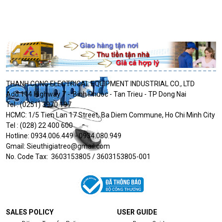
THANH CONG ELECTRICAL
EQUIPMENT
INDUSTRIAL
CO., LTD
Add:
114
Highway
7
-
Binh
Phuoc
-
Tan Trieu - TP
Dong
Nai
Tel :
(0251) 3970 197
HCMC: 1/5 Tien Lan 17 Street, Ba Diem Commune, Ho Chi Minh City
Tel
: (028) 22 400 600
Hotline:
0934.006.449 - 0934.080.949
Gmail:
Sieuthigiatreo@gmail.com
No. Code Tax:
3603153805
/ 3603153805-001
SALES POLICY
USER GUIDE