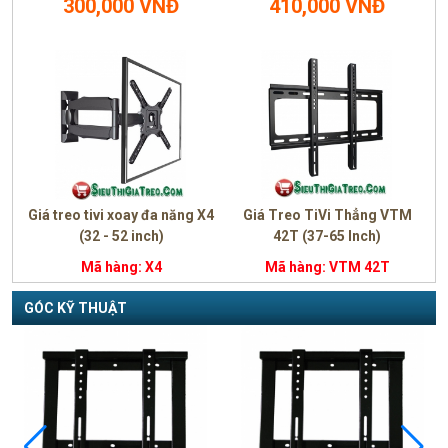
300,000 VNĐ
410,000 VNĐ
Giá treo tivi xoay đa năng X4
Giá Treo TiVi Thẳng VTM
(32 - 52 inch)
42T (37-65 Inch)
Mã hàng: X4
Mã hàng: VTM 42T
450,000
200,000
GÓC KỸ THUẬT
390,000 VNĐ
140,000 VNĐ