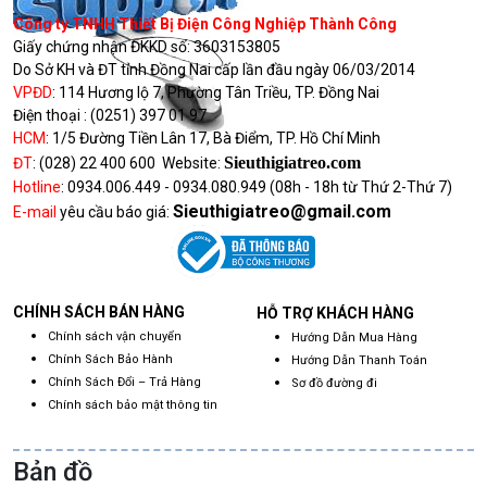
Công ty TNHH Thiết Bị Điện Công Nghiệp Thành Công
Giấy chứng nhận ĐKKD số:
3603153805
Do Sở KH và ĐT tỉnh Đồng Nai cấp lần đầu ngày 06/03/2014
VPĐD
:
114 Hương lộ 7, Phường Tân Triều, TP. Đồng Nai
Điện thoại :
(0251) 397 01 97
HCM
:
1/5 Đường Tiền Lân 17, Bà Điểm, TP. Hồ Chí Minh
Sieuthigiatreo.com
ĐT
:
(028) 22 400 600
Website:
Hotline
:
0934.006.449 - 0934.080.949
(08h - 18h từ Thứ 2-Thứ 7)
Sieuthigiatreo@gmail.com
E-mail
yêu cầu báo giá:
CHÍNH SÁCH BÁN HÀNG
HỖ TRỢ KHÁCH HÀNG
Chính sách vận chuyển
Hướng Dẫn Mua Hàng
Chính Sách Bảo Hành
Hướng Dẫn Thanh Toán
Chính Sách Đổi – Trả Hàng
Sơ đồ đường đi
Chính sách bảo mật thông tin
Bản đồ