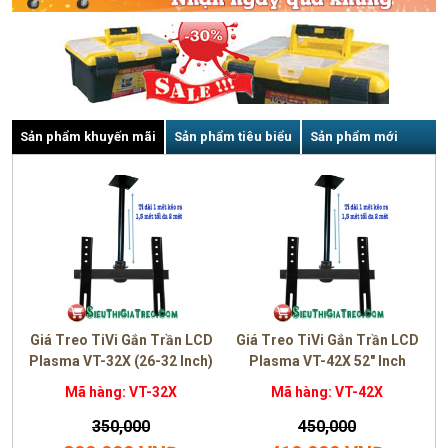
Giá treo loa Boston
Chân kê máy lọc nước VT39
(330mm-500mm)
Sản phẩm khuyến mãi
Sản phẩm tiêu biểu
Sản phẩm mới
Mã hàng: VT-360
Mã hàng: VT39
250,000
190,000
176,000 VNĐ
160,000 VNĐ
Giá Treo TiVi Gắn Trần LCD
Giá Treo TiVi Gắn Trần LCD
Plasma VT-32X (26-32 Inch)
Plasma VT-42X 52" Inch
Mã hàng: VT-32X
Mã hàng: VT-42X
350,000
450,000