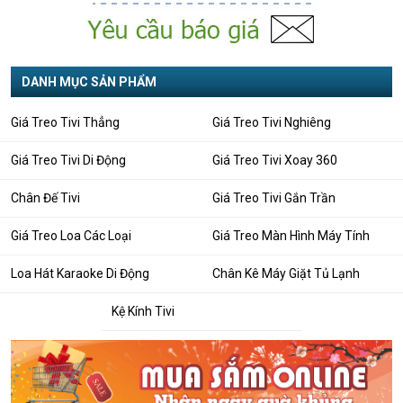
Giá treo TiVi thẳng Daikiosan
Giá treo TiVi thẳng Daikiosan
DP243
DP232
Mã hàng: DP243
Mã hàng: DP232
DANH MỤC SẢN PHẨM
150,000
95,000
130,000 VNĐ
85,000 VNĐ
Giá Treo Tivi Thẳng
Giá Treo Tivi Nghiêng
Giá Treo Tivi Di Động
Giá Treo Tivi Xoay 360
Chân Đế Tivi
Giá Treo Tivi Gắn Trần
Giá Treo Tivi Xoay VT-42X
Giá Treo TiVi Gắn Trần VT-
(37 - 65 inch)
42X (37-65 Inch)
Giá Treo Loa Các Loại
Giá Treo Màn Hình Máy Tính
Mã hàng: VT-42X
Mã hàng: VT-42X
Loa Hát Karaoke Di Động
Chân Kê Máy Giặt Tủ Lạnh
350,000
550,000
Kệ Kính Tivi
302,000 VNĐ
450,000 VNĐ