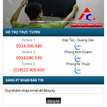
Previous
Next
HỖ TRỢ TRỰC TUYẾN
Loa Karaoke di động 6K10
Giá treo TiVi thẳng Daikiosan
PLUS 100W (VHM Pro Audio)
DP265
Hotline 1:
Hợp Tác - Quảng Cáo
Mã hàng: 6K10 PLUS
Mã hàng: DP265
0934.006.449
Hotline 2:
Phòng Kinh Doanh
3,700,000
210,000
0934.080.949
3,500,000 VNĐ
185,000 VNĐ
Hotline 3:
Phòng Kỹ Thuật
(028)22.400.600
ĐĂNG KÝ NHẬN BẢN TIN