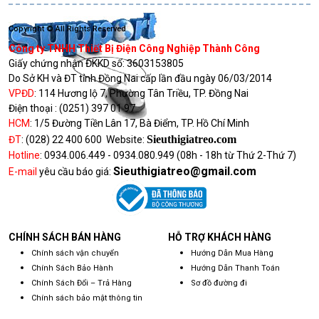
Copyright © All Rights Reserved
Công ty TNHH Thiết Bị Điện Công Nghiệp Thành Công
Giấy chứng nhận ĐKKD số:
3603153805
Do Sở KH và ĐT tỉnh Đồng Nai cấp lần đầu ngày 06/03/2014
VPĐD
:
114 Hương lộ 7, Phường Tân Triều, TP. Đồng Nai
Điện thoại :
(0251) 397 01 97
HCM
:
1/5 Đường Tiền Lân 17, Bà Điểm, TP. Hồ Chí Minh
Sieuthigiatreo.com
ĐT
:
(028) 22 400 600
Website:
Hotline
:
0934.006.449 - 0934.080.949
(08h - 18h từ Thứ 2-Thứ 7)
Sieuthigiatreo@gmail.com
E-mail
yêu cầu báo giá:
CHÍNH SÁCH BÁN HÀNG
HỖ TRỢ KHÁCH HÀNG
Chính sách vận chuyển
Hướng Dẫn Mua Hàng
Chính Sách Bảo Hành
Hướng Dẫn Thanh Toán
Chính Sách Đổi – Trả Hàng
Sơ đồ đường đi
Chính sách bảo mật thông tin