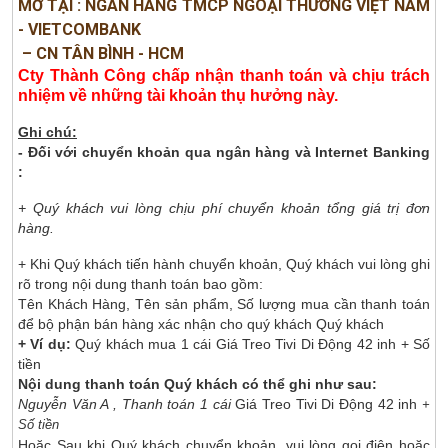
MỞ TẠI : NGÂN HÀNG TMCP NGOẠI THƯƠNG VIỆT NAM
- VIETCOMBANK
– CN TÂN BÌNH - HCM
Cty Thành Công chấp nhận thanh toán và chịu trách
nhiệm về những tài khoản thụ hưởng này.
Ghi chú:
- Đối với chuyển khoản qua ngân hàng và Internet Banking
:
+ Quý khách vui lòng chịu phí chuyển khoản tổng giá trị đơn
hàng.
+ Khi Quý khách tiến hành chuyển khoản, Quý khách vui lòng ghi
rõ trong nội dung thanh toán bao gồm:
Tên Khách Hàng, Tên sản phẩm, Số lượng mua cần thanh toán
để bộ phận bán hàng xác nhận cho quý khách Quý khách
+ Ví dụ:
Quý khách mua 1 cái Giá Treo Tivi Di Động 42 inh + Số
tiền
Nội dung thanh toán Quý khách có thể ghi như sau:
Nguyễn Văn A , Thanh toán 1 cái
Giá Treo Tivi Di Động 42 inh
+
Số tiền
Hoặc Sau khi Quý khách chuyển khoản, vui lòng gọi điện hoặc