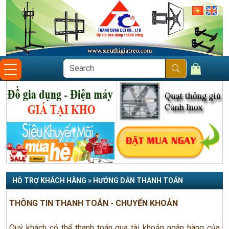
HỖ TRỢ KHÁCH HÀNG » HƯỚNG DẪN THANH TOÁN
THÔNG TIN THANH TOÁN - CHUYỂN KHOẢN
Quý khách có thể thanh toán qua tài khoản ngân hàng của