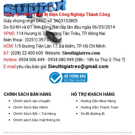
Copyright © All Rights Reserved
Công ty TNHH Thiết Bị Điện Công Nghiệp Thành Công
Giấy chứng nhận ĐKKD số:
3603153805
Do Sở KH và ĐT tỉnh Đồng Nai cấp lần đầu ngày 06/03/2014
VPĐD
:
114 Hương lộ 7, Phường Tân Triều, TP. Đồng Nai
Điện thoại :
(0251) 397 01 97
HCM
:
1/5 Đường Tiền Lân 17, Bà Điểm, TP. Hồ Chí Minh
Sieuthigiatreo.com
ĐT
:
(028) 22 400 600
Website:
Hotline
:
0934.006.449 - 0934.080.949
(08h - 18h từ Thứ 2-Thứ 7)
Sieuthigiatreo@gmail.com
E-mail
yêu cầu báo giá:
CHÍNH SÁCH BÁN HÀNG
HỖ TRỢ KHÁCH HÀNG
Chính sách vận chuyển
Hướng Dẫn Mua Hàng
Chính Sách Bảo Hành
Hướng Dẫn Thanh Toán
Chính Sách Đổi – Trả Hàng
Sơ đồ đường đi
Chính sách bảo mật thông tin