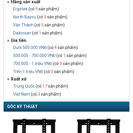
» Hãng sản xuất
Ergotek
(có
9
sản phẩm)
North Bayou
(có
5
sản phẩm)
Văn Thành
(có
5
sản phẩm)
Daikiosan
(có
1
sản phẩm)
» Giá tiền
Dưới 500.000 VNĐ
(có
4
sản phẩm)
500.000 - 700.000 VNĐ
(có
1
sản phẩm)
700.000 - 1 triệu VNĐ
(có
0
sản phẩm)
Trên 1 triệu VNĐ
(có
0
sản phẩm)
» Xuất xứ
Trung Quốc
(có
17
sản phẩm)
Việt Nam
(có
3
sản phẩm)
GÓC KỸ THUẬT