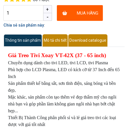
+
MUA HÀNG
-
Chia sẻ sản phẩm này
:
Thông tin sản phẩm
Mô tả chi tiết
Download catalogue
Giá Treo Tivi Xoay VT-42X (37 - 65 inch)
Chuyên dụng dành cho tivi LED, tivi LCD, tivi Plasma
Phù hợp cho LCD Plasma, LED có kích cỡ từ 37 Inch đến 65
Inch
Sản phẩm thiết kế bằng sắt, sơn tĩnh điện, sáng bóng và bền
đẹp,
Mặc khác, sản phẩm còn tạo thêm vẻ đẹp thẩm mỹ cho ngôi
nhà bạn và góp phần làm không gian ngôi nhà bạn bớt chật
hẹp...
Thiết Bị Thành Công phân phối sỉ và lẻ giá treo tivi các loại
được với giá tốt nhất