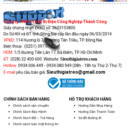
Copyright © All Rights Reserved
Công ty TNHH Thiết Bị Điện Công Nghiệp Thành Công
Giấy chứng nhận ĐKKD số:
3603153805
Do Sở KH và ĐT tỉnh Đồng Nai cấp lần đầu ngày 06/03/2014
VPĐD
:
114 Hương lộ 7, Phường Tân Triều, TP. Đồng Nai
Điện thoại :
(0251) 397 01 97
HCM
:
1/5 Đường Tiền Lân 17, Bà Điểm, TP. Hồ Chí Minh
Sieuthigiatreo.com
ĐT
:
(028) 22 400 600
Website:
Hotline
:
0934.006.449 - 0934.080.949
(08h - 18h từ Thứ 2-Thứ 7)
Sieuthigiatreo@gmail.com
E-mail
yêu cầu báo giá:
CHÍNH SÁCH BÁN HÀNG
HỖ TRỢ KHÁCH HÀNG
Chính sách vận chuyển
Hướng Dẫn Mua Hàng
Chính Sách Bảo Hành
Hướng Dẫn Thanh Toán
Chính Sách Đổi – Trả Hàng
Sơ đồ đường đi
Chính sách bảo mật thông tin