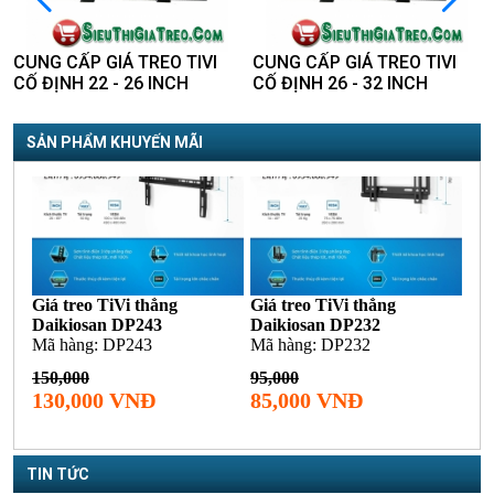
IVI
CUNG CẤP GIÁ TREO TIVI
CUNG CẤP GIÁ TREO TIV
CỐ ĐỊNH 26 - 32 INCH
CỐ ĐỊNH 37 - 42 INCH
SẢN PHẨM KHUYẾN MÃI
TIN TỨC