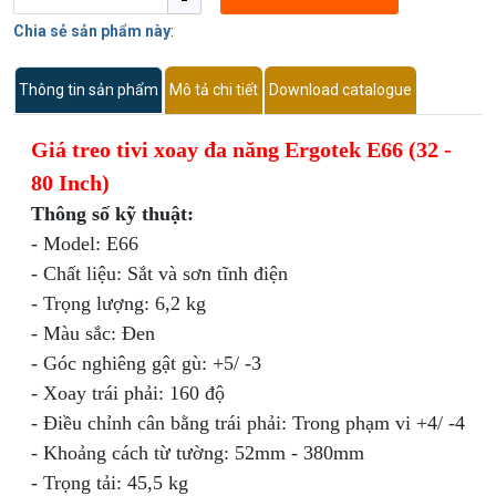
Chia sẻ sản phẩm này
:
Thông tin sản phẩm
Mô tả chi tiết
Download catalogue
Giá treo tivi xoay đa năng Ergotek E66 (32 -
80 Inch)
Thông số kỹ thuật:
- Model: E66
- Chất liệu: Sắt và sơn tĩnh điện
- Trọng lượng: 6,2 kg
- Màu sắc: Đen
- Góc nghiêng gật gù: +5/ -3
- Xoay trái phải: 160 độ
- Điều chỉnh cân bằng trái phải: Trong phạm vi +4/ -4
- Khoảng cách từ tường: 52mm - 380mm
- Trọng tải: 45,5 kg