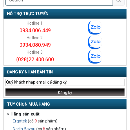
HỖ TRỢ TRỰC TUYẾN
Hotline 1:
0934.006.449
Hotline 2:
0934.080.949
Hotline 3:
(028)22.400.600
ĐĂNG KÝ NHẬN BẢN TIN
TÙY CHỌN MUA HÀNG
» Hãng sản xuất
Ergotek
(có
9
sản phẩm)
North Bayou
(có
5
sản phẩm)