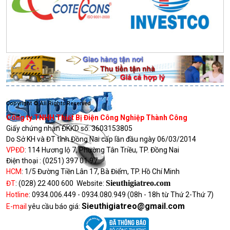
Copyright © All Rights Reserved
Công ty TNHH Thiết Bị Điện Công Nghiệp Thành Công
Giấy chứng nhận ĐKKD số:
3603153805
Do Sở KH và ĐT tỉnh Đồng Nai cấp lần đầu ngày 06/03/2014
VPĐD
:
114 Hương lộ 7, Phường Tân Triều, TP. Đồng Nai
Điện thoại :
(0251) 397 01 97
HCM
:
1/5 Đường Tiền Lân 17, Bà Điểm, TP. Hồ Chí Minh
Sieuthigiatreo.com
ĐT
:
(028) 22 400 600
Website:
Hotline
:
0934.006.449 - 0934.080.949
(08h - 18h từ Thứ 2-Thứ 7)
Sieuthigiatreo@gmail.com
E-mail
yêu cầu báo giá: