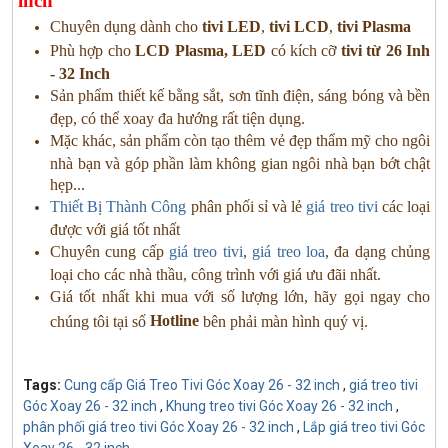
inch
Chuyên dụng dành cho
tivi LED
,
tivi LCD
,
tivi Plasma
Phù hợp cho
LCD Plasma, LED
có kích cỡ
tivi từ 26 Inh
- 32 Inch
Sản phẩm thiết kế bằng sắt, sơn tĩnh điện, sáng bóng và bền
đẹp, có thể xoay đa hướng rất tiện dụng.
Mặc khác, sản phẩm còn tạo thêm vẻ đẹp thẩm mỹ cho ngôi
nhà bạn và góp phần làm không gian ngôi nhà bạn bớt chật
hẹp...
Thiết Bị Thành Công
phân phối sỉ và lẻ
giá treo tivi
các loại
được với giá tốt nhất
Chuyên cung cấp
giá treo tivi
,
giá treo loa
, đa dạng chủng
loại cho các nhà thầu, công trình với giá ưu đãi nhất.
Giá tốt nhất khi mua với số lượng lớn, hãy gọi ngay cho
Hotline
chúng tôi tại số
bên phải màn hình quý vị.
Tags:
Cung cấp Giá Treo Tivi Góc Xoay 26 - 32 inch
,
giá treo tivi
Góc Xoay 26 - 32 inch
,
Khung treo tivi Góc Xoay 26 - 32 inch
,
phân phối giá treo tivi Góc Xoay 26 - 32 inch
,
Lắp giá treo tivi Góc