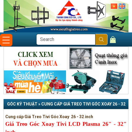
GÓC KỸ THUẬT » CUNG CẤP GIÁ TREO TIVI GÓC XOAY 26 - 32
INCH
Cung cấp Giá Treo Tivi Góc Xoay 26 - 32 inch
Giá Treo Góc Xoay Tivi LCD Plasma 26" - 32"