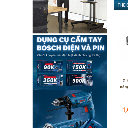
THE 
Giá
năn
1