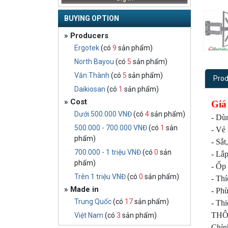
BUYING OPTION
» Producers
Ergotek
(có
9
sản phẩm)
North Bayou
(có
5
sản phẩm)
Văn Thành
(có
5
sản phẩm)
Prod
Daikiosan
(có
1
sản phẩm)
» Cost
Giá 
Dưới 500.000 VNĐ
(có
4
sản phẩm)
- Dùn
500.000 - 700.000 VNĐ
(có
1
sản
- Vẻ
phẩm)
- Sắ
700.000 - 1 triệu VNĐ
(có
0
sản
- Lắp
phẩm)
- Ốp
Trên 1 triệu VNĐ
(có
0
sản phẩm)
- Thí
» Made in
- Ph
Trung Quốc
(có
17
sản phẩm)
- Thi
THÔ
Việt Nam
(có
3
sản phẩm)
Chỉn