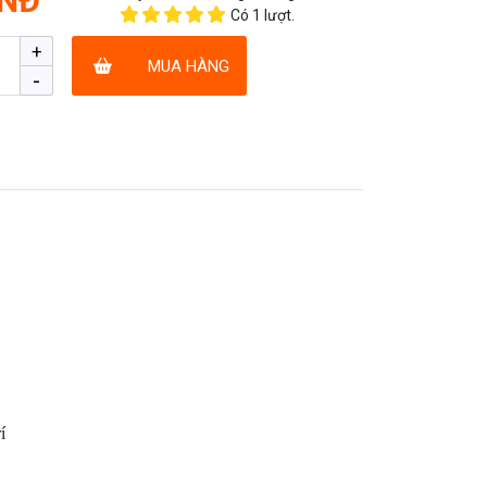
VNĐ
Có
1
lượt.
+
MUA HÀNG
-
í