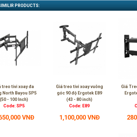
SIMILIR PRODUCTS:
 treo tivi xoay đa
Giá treo tivi xoay vuông
Giá Tre
g North Bayou SP5
góc 90 độ Ergotek E89
Ergote
(50 - 100 Inch)
(43 - 80 inch)
Code: SP5
Code: E89
C
,650,000 VNĐ
1,100,000 VNĐ
280