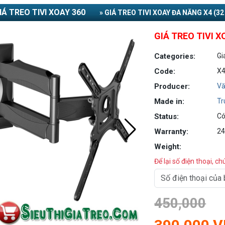
IÁ TREO TIVI XOAY 360
» GIÁ TREO TIVI XOAY ĐA NĂNG X4 (32 
GIÁ TREO TIVI X
Categories:
Gi
Code:
X
Producer:
Vă
Made in:
Tr
Status:
Có
Warranty:
24
Weight:
Để lại số điện thoại, ch
450,000