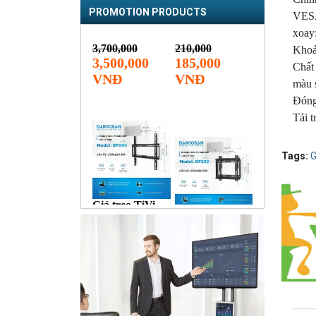
PROMOTION PRODUCTS
VESA
xoay
Khoả
Chất 
màu 
Đóng
Tải t
Tags:
G