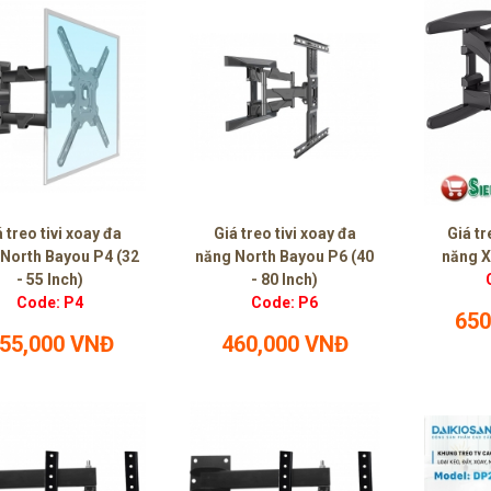
 treo tivi xoay đa
Giá treo tivi xoay đa
Giá tr
North Bayou P4 (32
năng North Bayou P6 (40
năng X8
- 55 Inch)
- 80 Inch)
Code: P4
Code: P6
650
55,000 VNĐ
460,000 VNĐ