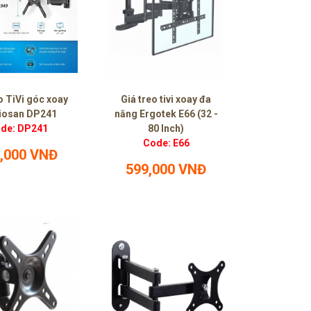
o TiVi góc xoay
Giá treo tivi xoay đa
iosan DP241
năng Ergotek E66 (32 -
de: DP241
80 Inch)
Code: E66
,000 VNĐ
599,000 VNĐ