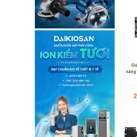
Giá
năng 
2