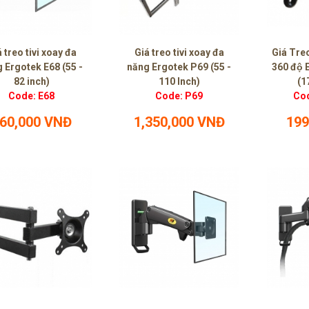
 treo tivi xoay đa
Giá treo tivi xoay đa
Giá Treo
 Ergotek E68 (55 -
năng Ergotek P69 (55 -
360 độ
82 inch)
110 Inch)
(1
Code: E68
Code: P69
Cod
60,000 VNĐ
1,350,000 VNĐ
199