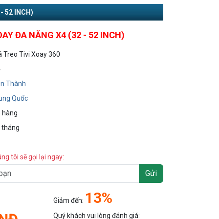
- 52 INCH)
OAY ĐA NĂNG X4 (32 - 52 INCH)
á Treo Tivi Xoay 360
4
n Thành
ung Quốc
 hàng
 tháng
úng tôi sẽ gọi lại ngay:
Gửi
13%
Giảm đến:
Quý khách vui lòng đánh giá: