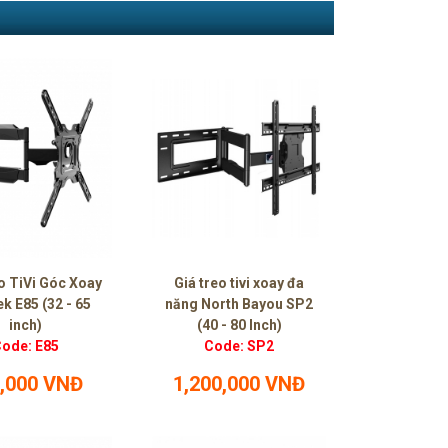
o TiVi Góc Xoay
Giá treo tivi xoay đa
k E85 (32 - 65
năng North Bayou SP2
inch)
(40 - 80 Inch)
ode: E85
Code: SP2
,000 VNĐ
1,200,000 VNĐ