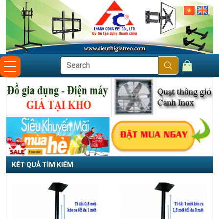
KẾT QUẢ TÌM KIẾM