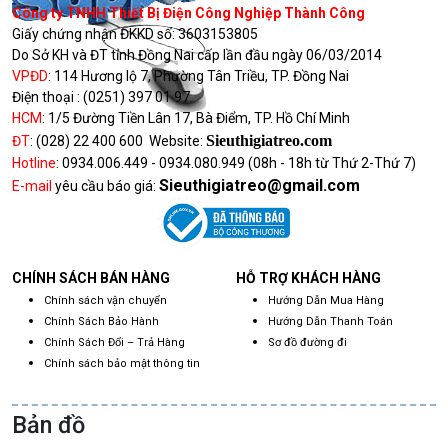
Công ty TNHH Thiết Bị Điện Công Nghiệp Thành Công
Giấy chứng nhận ĐKKD số:
3603153805
Do Sở KH và ĐT tỉnh Đồng Nai cấp lần đầu ngày 06/03/2014
VPĐD
:
114 Hương lộ 7, Phường Tân Triều, TP. Đồng Nai
Điện thoại :
(0251) 397 01 97
HCM
:
1/5 Đường Tiền Lân 17, Bà Điểm, TP. Hồ Chí Minh
Sieuthigiatreo.com
ĐT
:
(028) 22 400 600
Website:
Hotline
:
0934.006.449 - 0934.080.949
(08h - 18h từ Thứ 2-Thứ 7)
Sieuthigiatreo@gmail.com
E-mail
yêu cầu báo giá:
CHÍNH SÁCH BÁN HÀNG
HỖ TRỢ KHÁCH HÀNG
Chính sách vận chuyển
Hướng Dẫn Mua Hàng
Chính Sách Bảo Hành
Hướng Dẫn Thanh Toán
Chính Sách Đổi – Trả Hàng
Sơ đồ đường đi
Chính sách bảo mật thông tin
Bản đồ