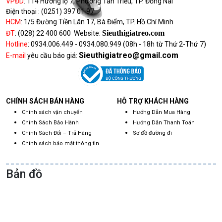
VPĐD
:
114 Hương lộ 7, Phường Tân Triều, TP. Đồng Nai
Điện thoại :
(0251) 397 01 97
HCM
:
1/5 Đường Tiền Lân 17, Bà Điểm, TP. Hồ Chí Minh
Sieuthigiatreo.com
ĐT
:
(028) 22 400 600
Website:
Hotline
:
0934.006.449 - 0934.080.949
(08h - 18h từ Thứ 2-Thứ 7)
Sieuthigiatreo@gmail.com
E-mail
yêu cầu báo giá:
CHÍNH SÁCH BÁN HÀNG
HỖ TRỢ KHÁCH HÀNG
Chính sách vận chuyển
Hướng Dẫn Mua Hàng
Chính Sách Bảo Hành
Hướng Dẫn Thanh Toán
Chính Sách Đổi – Trả Hàng
Sơ đồ đường đi
Chính sách bảo mật thông tin
Bản đồ