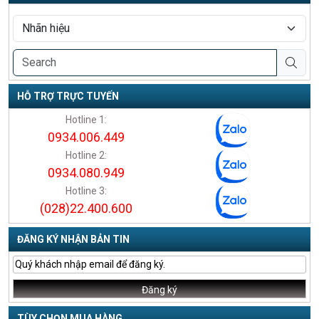
HỖ TRỢ TRỰC TUYẾN
Hotline 1:
0934.006.449
Hotline 2:
0934.080.949
Hotline 3:
(028)22.400.600
ĐĂNG KÝ NHẬN BẢN TIN
TÙY CHỌN MUA HÀNG