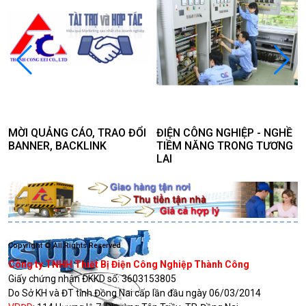
MỜI QUẢNG CÁO, TRAO ĐỔI
ĐIỆN CÔNG NGHIỆP - NGHỀ
BANNER, BACKLINK
TIỀM NĂNG TRONG TƯƠNG
LAI
Copyright © All Rights Reserved
Công ty TNHH Thiết Bị Điện Công Nghiệp Thành Công
Giấy chứng nhận ĐKKD số:
3603153805
Do Sở KH và ĐT tỉnh Đồng Nai cấp lần đầu ngày 06/03/2014