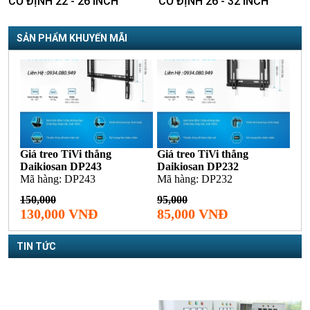
CỐ ĐỊNH 22 - 26 INCH
CỐ ĐỊNH 26 - 32 INCH
SẢN PHẨM KHUYẾN MÃI
TIN TỨC