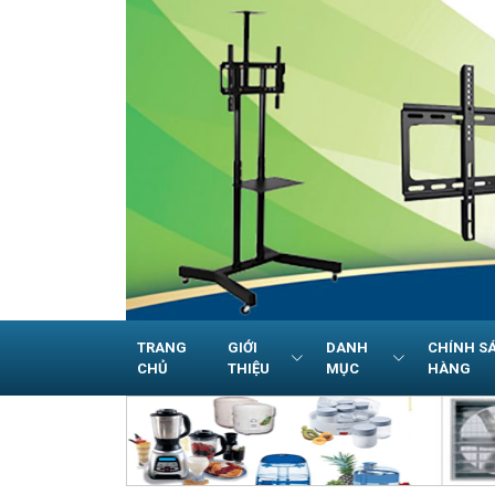
TRANG
GIỚI
DANH
CHÍNH S
CHỦ
THIỆU
MỤC
HÀNG