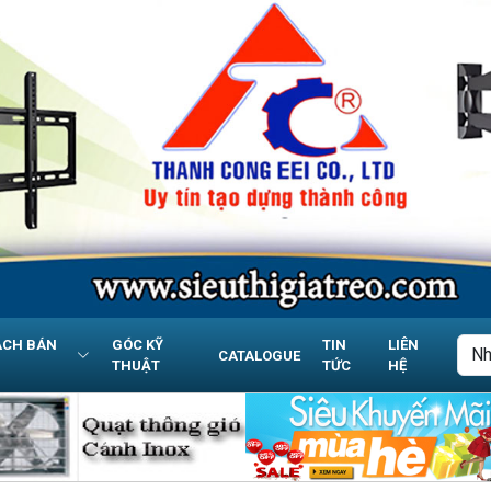
ÁCH BÁN
GÓC KỸ
TIN
LIÊN
CATALOGUE
THUẬT
TỨC
HỆ