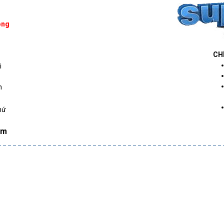
ông
CH
i
h
hứ
om