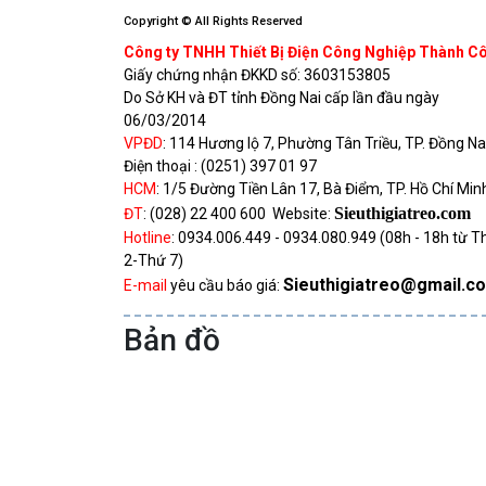
Copyright © All Rights Reserved
Công ty TNHH Thiết Bị Điện Công Nghiệp Thành C
Giấy chứng nhận ĐKKD số:
3603153805
Do Sở KH và ĐT tỉnh Đồng Nai cấp lần đầu ngày
06/03/2014
VPĐD
:
114 Hương lộ 7, Phường Tân Triều, TP. Đồng Na
Điện thoại :
(0251) 397 01 97
HCM
:
1/5 Đường Tiền Lân 17, Bà Điểm, TP. Hồ Chí Min
Sieuthigiatreo.com
ĐT
:
(028) 22 400 600
Website:
Hotline
:
0934.006.449 - 0934.080.949
(08h - 18h từ T
2-Thứ 7)
Sieuthigiatreo@gmail.c
E-mail
yêu cầu báo giá:
Bản đồ