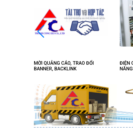
C PHÒNG
MỜI QUẢNG CÁO, TRAO ĐỔI
ĐIỆN 
ỨU NẠN,
BANNER, BACKLINK
NĂNG