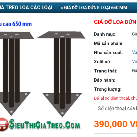
IÁ TREO LOA CÁC LOẠI
» GIÁ ĐỠ LOA ĐỨNG LOẠI 650 MM
GIÁ ĐỠ LOA ĐỨN
Danh mục:
Gi
Mã sản phẩm:
Nhà sản xuất:
Vă
Xuất xứ:
Vi
Trạng thái:
Đặ
Bảo hành:
Trọng lượng:
Để lại số điện thoại, ch
390,000 