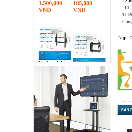
· Sơn
· Ch
Thiết
Chuyê
Tags:
G
SẢN 