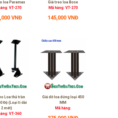
eo loa Paramax
Giá treo loa Bose
àng: VT-270
Mã hàng: VT-270
,000 VNĐ
145,000 VNĐ
eo Loa thả trần
Giá đỡ loa đứng loại 450
 Độ (Loại ti dài
MM
2 mét)
Mã hàng:
àng: VT-360