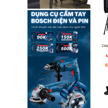
Châ
M
6