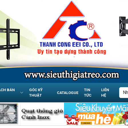
ÁCH BÁN
GÓC KỸ
TIN
LIÊN
CATALOGUE
THUẬT
TỨC
HỆ