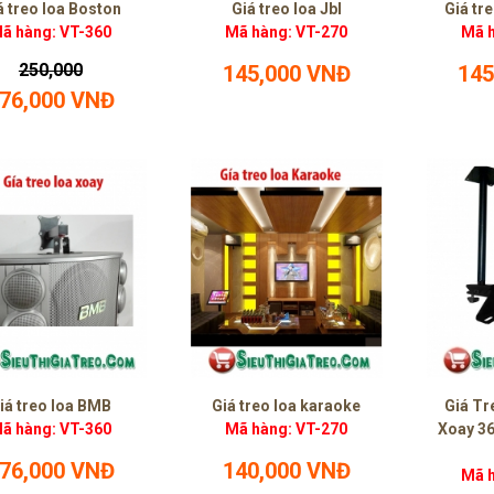
á treo loa Boston
Giá treo loa Jbl
Giá tr
ã hàng: VT-360
Mã hàng: VT-270
Mã h
250,000
145,000 VNĐ
145
76,000 VNĐ
iá treo loa BMB
Giá treo loa karaoke
Giá Tr
ã hàng: VT-360
Mã hàng: VT-270
Xoay 360
76,000 VNĐ
140,000 VNĐ
Mã h