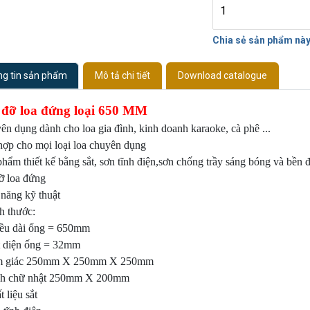
Chia sẻ sản phẩm nà
g tin sản phẩm
Mô tả chi tiết
Download catalogue
 đỡ loa đứng loại 650 MM
n dụng dành cho loa gia đình, kinh doanh karaoke, cà phê ...
hợp cho mọi loại loa chuyên dụng
hẩm thiết kế bằng sắt, sơn tĩnh điện,sơn chống trầy sáng bóng và bền 
ỡ loa đứng
 năng kỹ thuật
h thước:
iều dài ống = 650mm
ết diện ống = 32mm
m giác 250mm X 250mm X 250mm
nh chữ nhật 250mm X 200mm
t liệu sắt