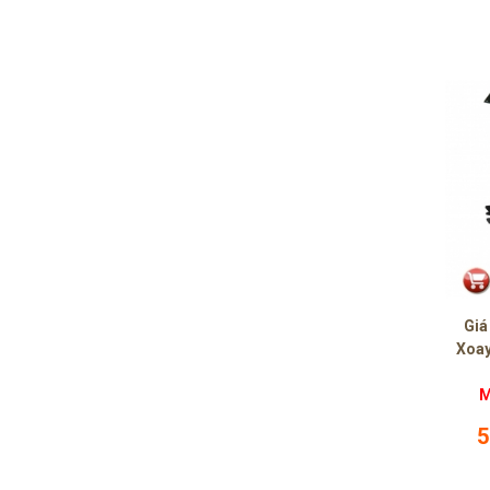
Giá
Xoay
M
5