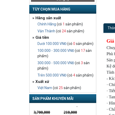
TÙY CHỌN MUA HÀNG
» Hãng sản xuất
Chính Hãng
(có
1
sản phẩm)
Thôn
Văn Thành
(có
24
sản phẩm)
» Giá tiền
Giá
Dưới 100.000 VNĐ
(có
0
sản phẩm)
Chuyê
100.000 - 300.000 VNĐ
(có
17
sản
Phù 
phẩm)
Sản p
300.000 - 500.000 VNĐ
(có
3
sản
Kệ đ
phẩm)
Tính
Trên 500.000 VNĐ
(có
4
sản phẩm)
- Kíc
» Xuất xứ
· Ch
Việt Nam
(có
25
sản phẩm)
· Ti
· Ta
SẢN PHẨM KHUYẾN MÃI
· Hì
· Chấ