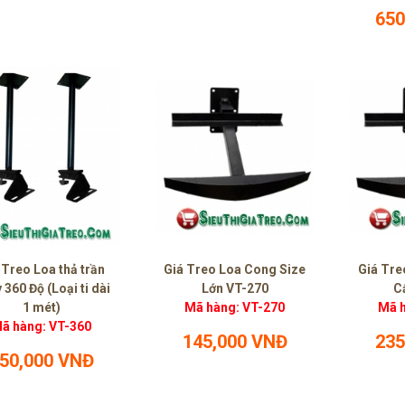
650
 Treo Loa thả trần
Giá Treo Loa Cong Size
Giá Tre
 360 Độ (Loại ti dài
Lớn VT-270
C
1 mét)
Mã hàng: VT-270
Mã h
ã hàng: VT-360
145,000 VNĐ
235
50,000 VNĐ