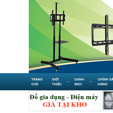
TRANG
GIỚI
DANH
CHÍNH S
CHỦ
THIỆU
MỤC
HÀNG