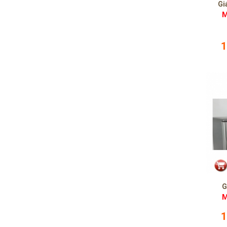
Gi
M
1
G
M
1