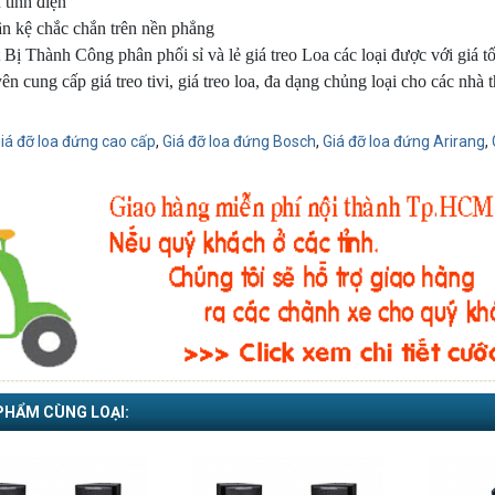
 tĩnh điện
ân kệ chắc chắn trên nền phẳng
 Bị Thành Công phân phối sỉ và lẻ giá treo Loa các loại được với giá tố
n cung cấp giá treo tivi, giá treo loa, đa dạng chủng loại cho các nhà t
iá đỡ loa đứng cao cấp
,
Giá đỡ loa đứng Bosch
,
Giá đỡ loa đứng Arirang
,
PHẨM CÙNG LOẠI: