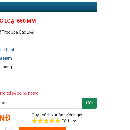
G LOẠI 650 MM
á Treo Loa Các Loại
n Thành
ệt Nam
t hàng
úng tôi sẽ gọi lại ngay:
Gửi
VNĐ
Quý khách vui lòng đánh giá:
Có
1
lượt.